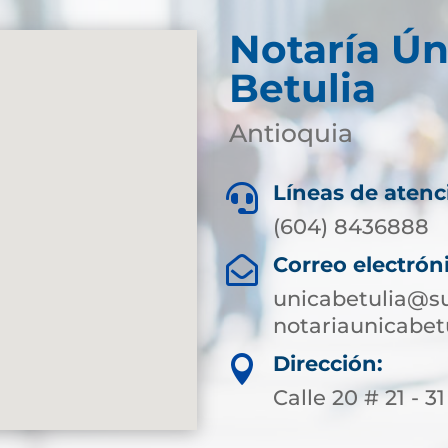
Notaría Ún
Betulia
Antioquia
Líneas de atenc

(604) 8436888
Correo electrón

unicabetulia@su
notariaunicabe
Dirección:

Calle 20 # 21 - 31