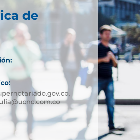
ica de
ión:
ico:
pernotariado.gov.co,
tulia@ucnc.com.co