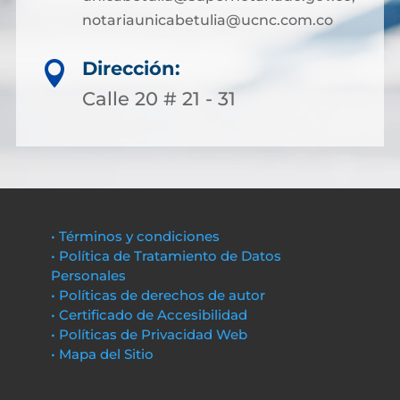
notariaunicabetulia@ucnc.com.co
Dirección:

Calle 20 # 21 - 31
• Términos y condiciones
• Política de Tratamiento de Datos
Personales
• Políticas de derechos de autor
• Certificado de Accesibilidad
• Políticas de Privacidad Web
• Mapa del Sitio