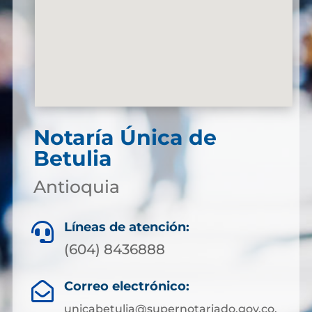
Notaría Única de
Betulia
Antioquia
Líneas de atención:

(604) 8436888
Correo electrónico:

unicabetulia@supernotariado.gov.co,