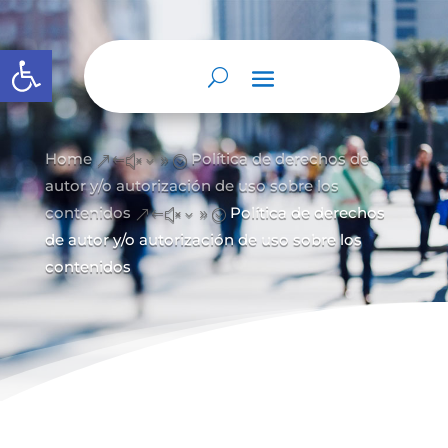
Abrir barra de herramientas
Home
Política de derechos de
&#x39;
autor y/
o autorización de uso sobre los
contenidos
Política de derechos
&#x39;
de autor y/o autorización de uso sobre los
contenidos