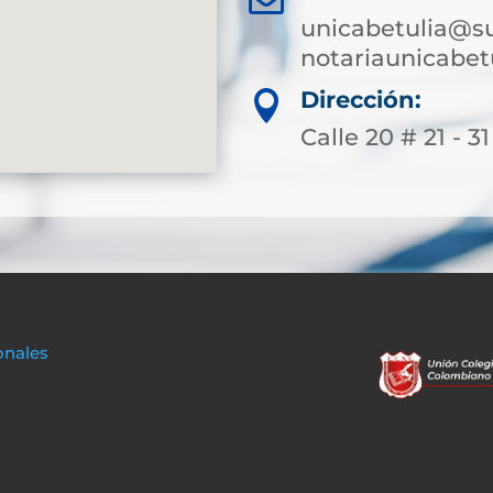
unicabetulia@su
notariaunicabe
Dirección:

Calle 20 # 21 - 31
onales