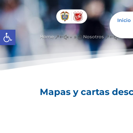
Inicio
Abrir barra de herramientas
Home
Nosotros
&#x39;
&#x39;
Mapas y cartas desc