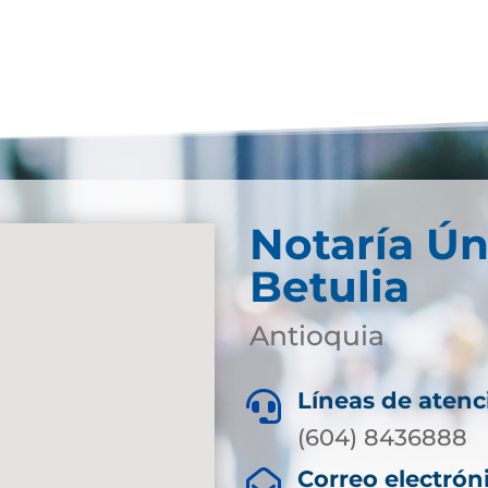
Notaría Ún
Betulia
Antioquia
Líneas de atenc

(604) 8436888
Correo electrón
