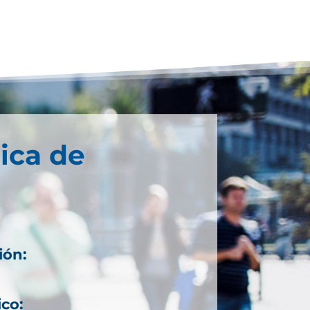
ica de
ión:
ico: