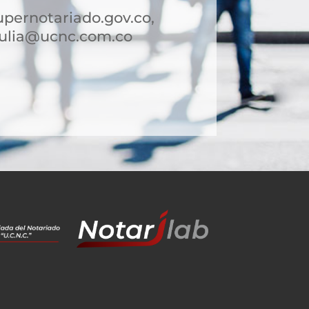
pernotariado.gov.co,
tulia@ucnc.com.co