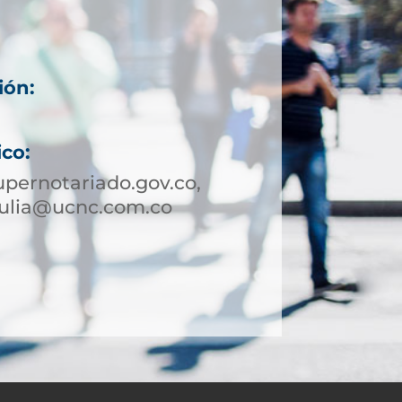
ión:
ico:
pernotariado.gov.co,
tulia@ucnc.com.co