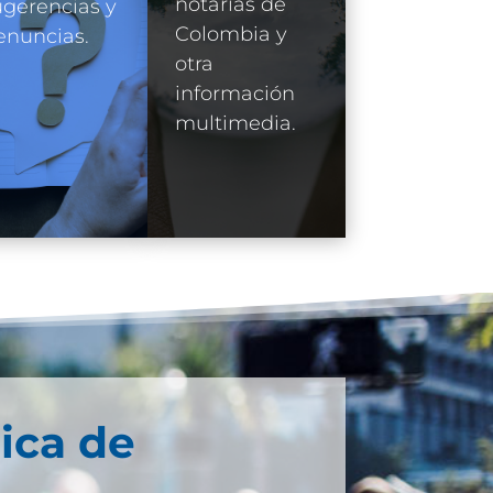
notarías de
gerencias y
Colombia y
enuncias.
otra
información
multimedia.
ica de