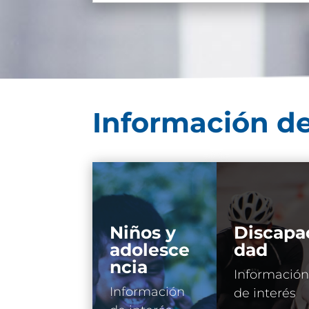
Información de
Niños y
Discapa
adolesce
dad
ncia
Información
Información
de interés