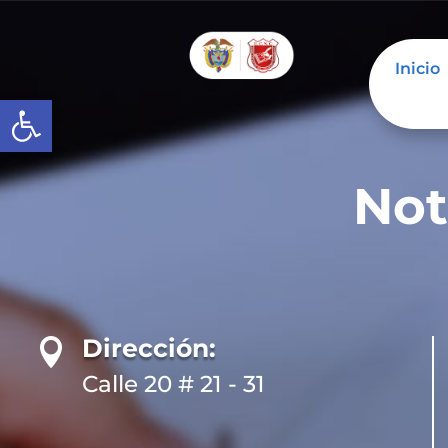
Inicio
Abrir barra de herramientas
Not
Dirección:

Calle 20 # 21 - 31