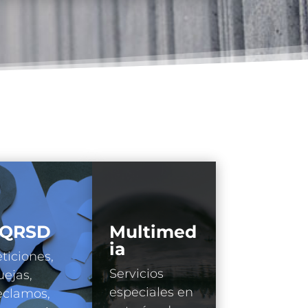
QRSD
Multimed
ia
ticiones,
Servicios
ejas,
especiales en
eclamos,