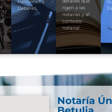
detalles que
Funciones y
Su
n
rigen a las
Deberes.
D
e
notarías y al
d.
contexto
notarial.
Notaría Ún
Betulia