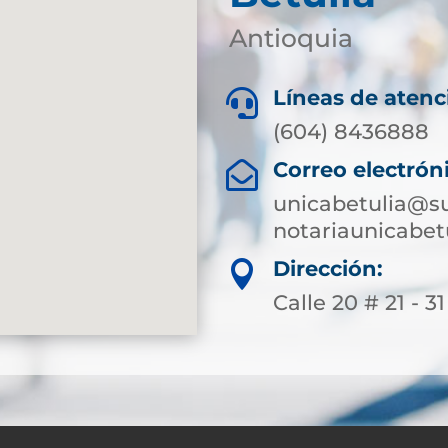
Antioquia
Líneas de atenc

(604) 8436888
Correo electrón

unicabetulia@su
notariaunicabe
Dirección:

Calle 20 # 21 - 31