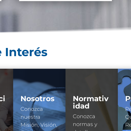
 Interés
ci
Nosotros
Normativ
P
idad
Conozca
Pe
Conozca
nuestra
Qu
normas y
Misión, Visión,
R