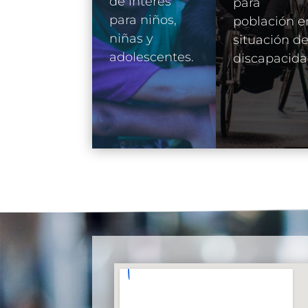
de interés
para
para niños,
población e
niñas y
situación d
adolescentes.
discapacida