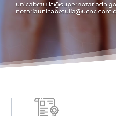
unicabetulia@supernotariado.go
notariaunicabetulia@ucnc.com.