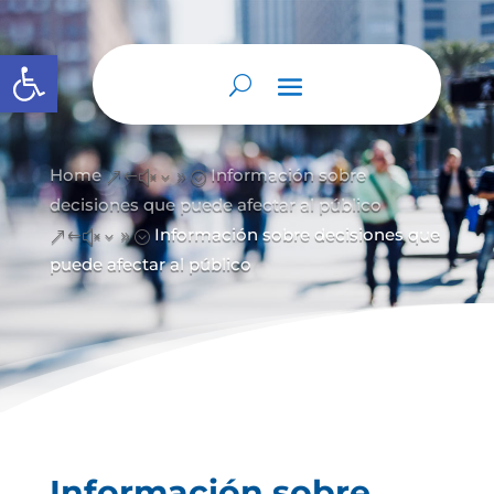
Abrir barra de herramientas
Home
Información sobre
&#x39;
decisiones que puede afectar al público
Información sobre decisiones que
&#x39;
puede afectar al público
Información sobre