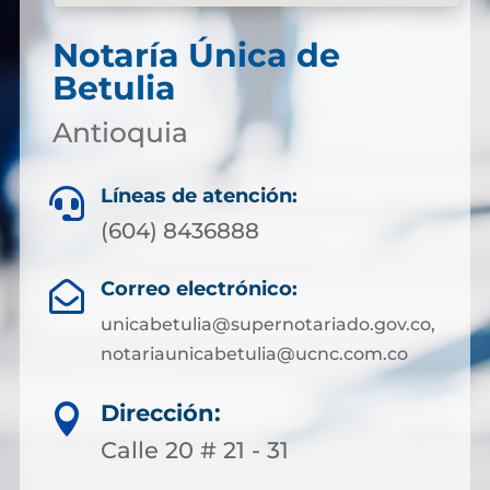
Notaría Única de
Betulia
Antioquia
Líneas de atención:

(604) 8436888
Correo electrónico:

unicabetulia@supernotariado.gov.co,
notariaunicabetulia@ucnc.com.co
Dirección:

Calle 20 # 21 - 31