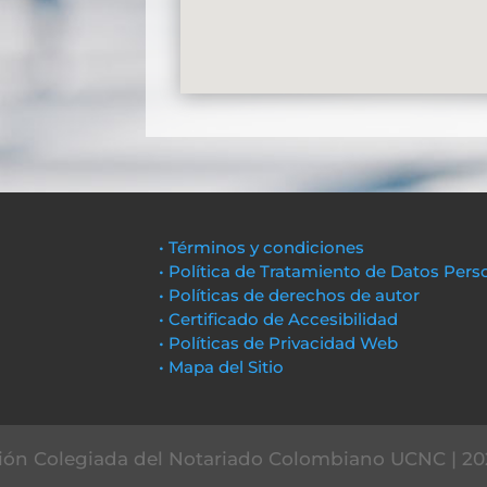
• Términos y condiciones
• Política de Tratamiento de Datos Pers
• Políticas de derechos de autor
• Certificado de Accesibilidad
• Políticas de Privacidad Web
• Mapa del Sitio
ón Colegiada del Notariado Colombiano UCNC | 20