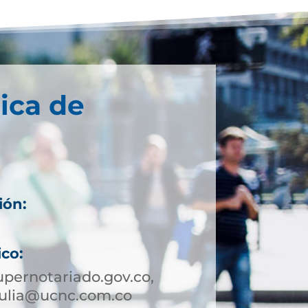
ica de
ión:
ico:
pernotariado.gov.co,
tulia@ucnc.com.co