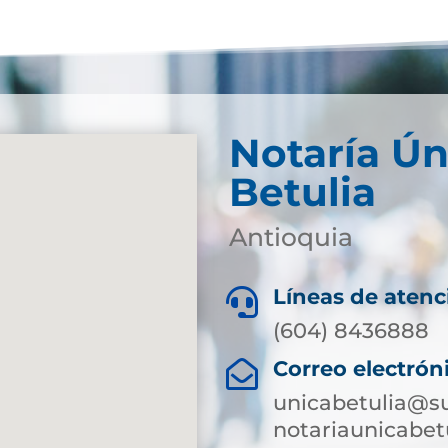
Notaría Ún
Betulia
Antioquia
Líneas de atenc

(604) 8436888
Correo electrón

unicabetulia@su
notariaunicabe