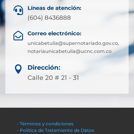
Líneas de atención:

(604) 8436888
Correo electrónico:

unicabetulia@supernotariado.gov.co,
notariaunicabetulia@ucnc.com.co
Dirección:

Calle 20 # 21 - 31
• Términos y condiciones
• Política de Tratamiento de Datos