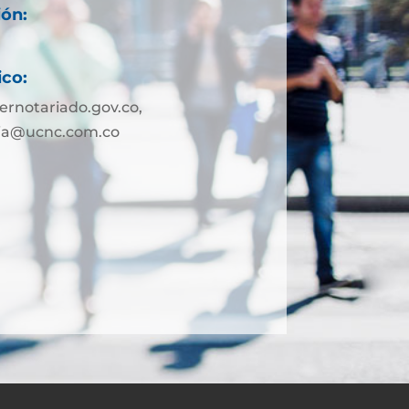
ión:
ico:
rnotariado.gov.co,
lia@ucnc.com.co