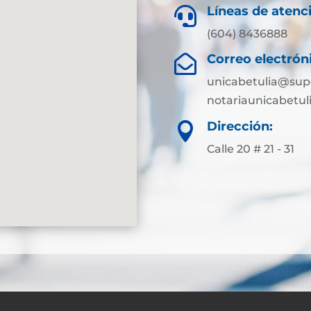
Líneas de atenc

(604) 8436888
Correo electrón

unicabetulia@supe
notariaunicabetu
Dirección:

Calle 20 # 21 - 31