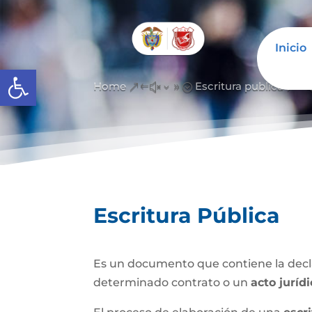
Inicio
Abrir barra de herramientas
Home
Escritura publica
&#x39;
&#
Escritura Pública
Es un documento que contiene la decla
determinado contrato o un
acto juríd