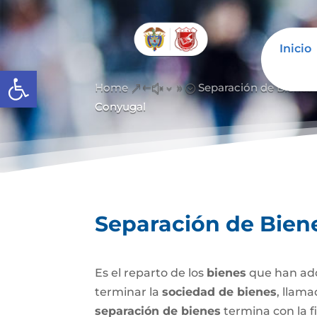
Inicio
Abrir barra de herramientas
Home
Separación de Bienes
&#x39;
Conyugal
Separación de Bien
Es el reparto de los
bienes
que han adq
terminar la
sociedad de bienes
, llam
separación de bienes
termina con la f