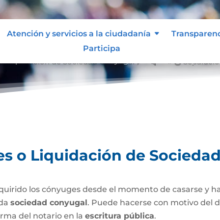
Atención y servicios a la ciudadanía
Transparen
Participa
 o Liquidación de Sociedad Conyugal
Separació
&#x39;
es o Liquidación de Socieda
uirido los cónyuges desde el momento de casarse y h
ada
sociedad conyugal
. Puede hacerse con motivo del d
irma del notario en la
escritura pública
.