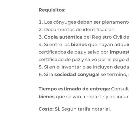
Requisitos:
Los cónyuges deben ser plenamente
Documentos de identificación.
Copia auténtica
del Registro Civil d
Si entre los
bienes
que hayan adquir
certificados de paz y salvo por
Impuest
certificado de paz y salvo por el pago 
Si en el inventario se incluyen deu
Si la
sociedad conyugal
se terminó, 
T
iempo estimado de entrega
:
Consulte
bienes
que se van a repartir y de incum
Costo:
SÍ
. Según tarifa notarial.