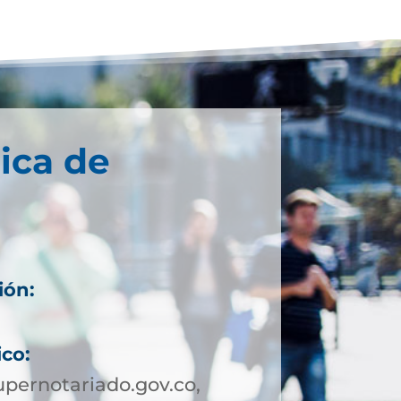
ica de
ión:
ico:
pernotariado.gov.co,