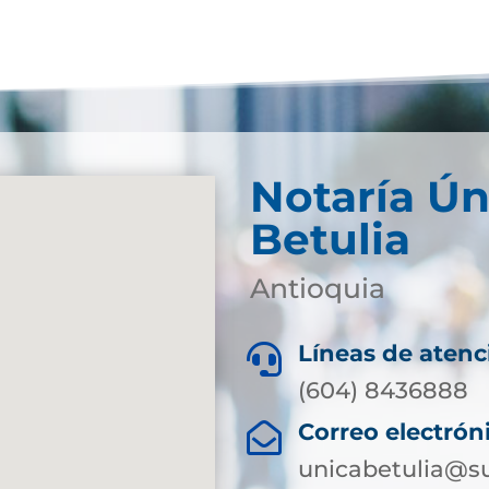
Notaría Ún
Betulia
Antioquia
Líneas de atenc

(604) 8436888
Correo electrón

unicabetulia@su