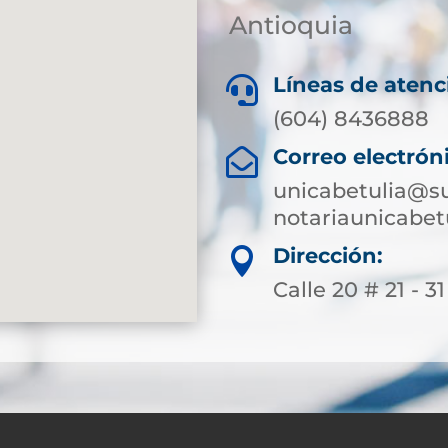
Antioquia
Líneas de atenc

(604) 8436888
Correo electrón

unicabetulia@su
notariaunicabe
Dirección:

Calle 20 # 21 - 31