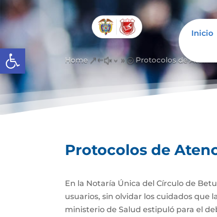
Inicio
Abrir barra de herramientas
Home
Protocolos de Atenci
&#x39;
Protocolos de Aten
En la Notaría Única del Círculo de Betu
usuarios, sin olvidar los cuidados que
ministerio de Salud estipuló para el d