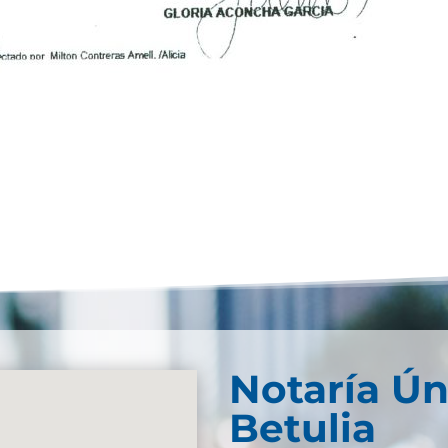
Notaría Ún
Betulia