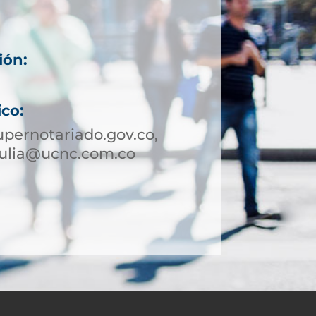
ión:
ico:
pernotariado.gov.co,
tulia@ucnc.com.co