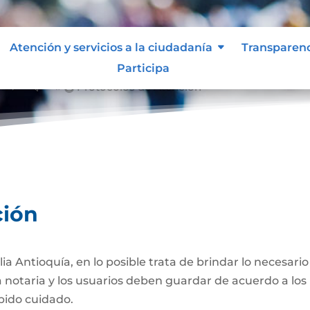
Atención y servicios a la ciudadanía
Transparen
Participa
ón
Protocolos de Atención
&#x39;
ción
lia Antioquía, en lo posible trata de brindar lo necesari
 la notaria y los usuarios deben guardar de acuerdo a lo
ebido cuidado.