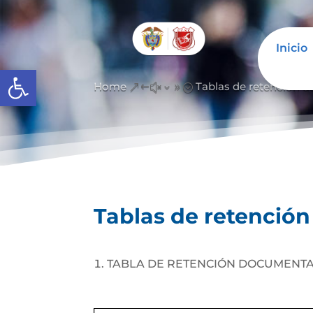
Inicio
Abrir barra de herramientas
Home
Tablas de retención 
&#x39;
Tablas de retenció
TABLA DE RETENCIÓN DOCUMENT