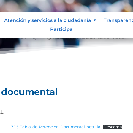
Atención y servicios a la ciudadanía
Transparen
Participa
documental
Tablas de retención documental
&#x39;
n documental
AL
7.1.5-Tabla-de-Retencion-Documental-betulia
Descarga