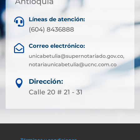
Antioquia
Líneas de atención:

(604) 8436888
Correo electrónico:

unicabetulia@supernotariado.gov.co,
notariaunicabetulia@ucnc.com.co
Dirección:

Calle 20 # 21 - 31