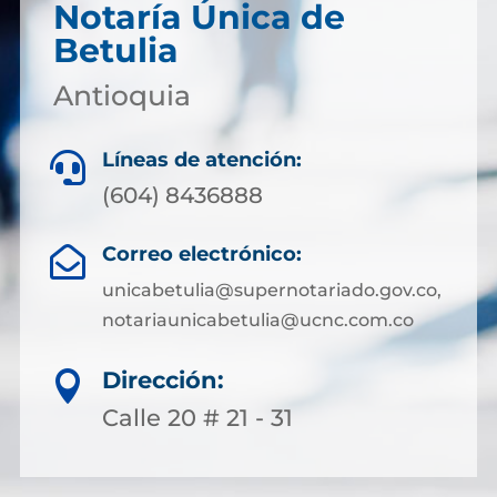
Notaría Única de
Betulia
Antioquia
Líneas de atención:

(604) 8436888
Correo electrónico:

unicabetulia@supernotariado.gov.co,
notariaunicabetulia@ucnc.com.co
Dirección:

Calle 20 # 21 - 31