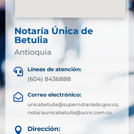
Notaría Única de
Betulia
Antioquia
Líneas de atención:

(604) 8436888
Correo electrónico:

unicabetulia@supernotariado.gov.co,
notariaunicabetulia@ucnc.com.co
Dirección:
