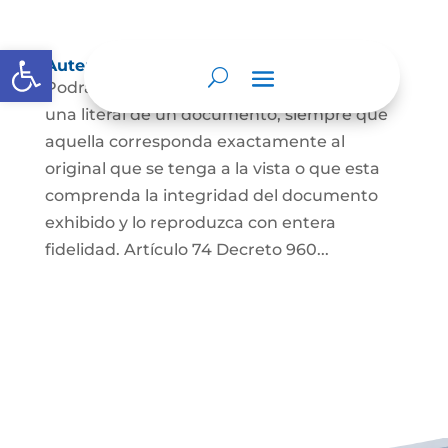
Abrir barra de herramientas
Autenticación de Copias
Podrá autenticarse una copia mecánica o
una literal de un documento, siempre que
aquella corresponda exactamente al
original que se tenga a la vista o que esta
comprenda la integridad del documento
exhibido y lo reproduzca con entera
fidelidad. Artículo 74 Decreto 960...