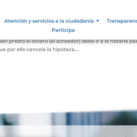
ca
Atención y servicios a la ciudadanía
Transparen
Participa
el bien hipotecado debe pagar la totalidad de la deuda
en prestó el dinero (el acreedor) debe ir a la notaría pa
 por ello cancela la hipoteca....