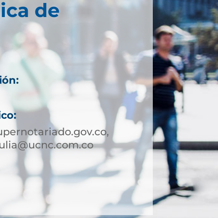
ica de
ión:
ico:
pernotariado.gov.co,
tulia@ucnc.com.co