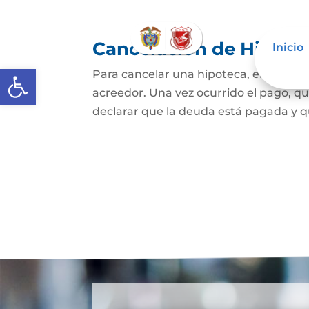
Cancelación de Hipote
Inicio
Abrir barra de herramientas
Para cancelar una hipoteca, el dueño d
acreedor. Una vez ocurrido el pago, qui
declarar que la deuda está pagada y que