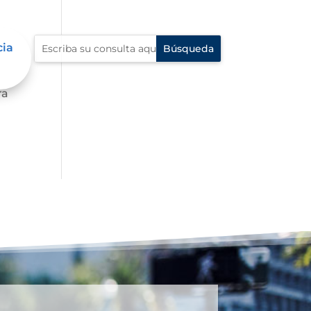
cia
 al
ra