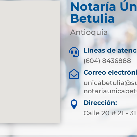
Notaría Ún
Betulia
Antioquia
Líneas de atenc

(604) 8436888
Correo electrón

unicabetulia@su
notariaunicabe
Dirección:

Calle 20 # 21 - 31