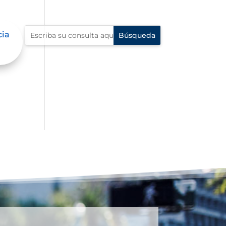
cia
n