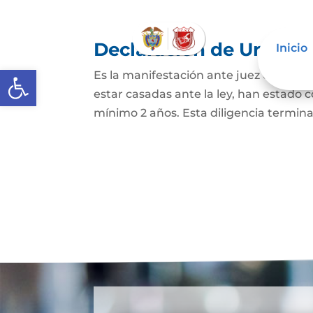
Declaración de Unión M
Inicio
Abrir barra de herramientas
Es la manifestación ante juez o notario
estar casadas ante la ley, han estado
mínimo 2 años. Esta diligencia termina c