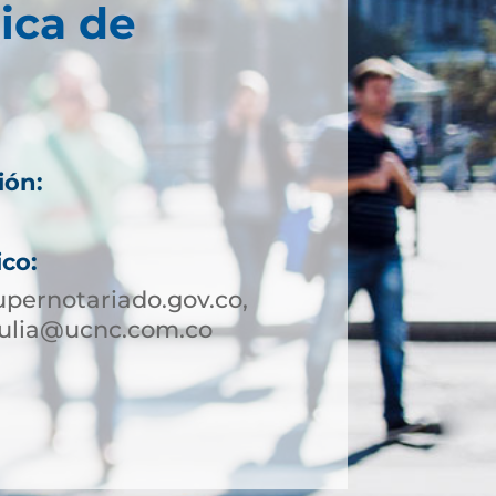
ica de
ión:
ico:
pernotariado.gov.co,
tulia@ucnc.com.co