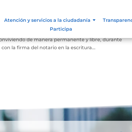
arital de Hecho
Atención y servicios a la ciudadanía
Transparen
Participa
 de la existencia de la unión entre dos personas que, si
 conviviendo de manera permanente y libre, durante
on la firma del notario en la escritura...