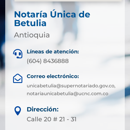
Notaría Única de
Betulia
Antioquia
Líneas de atención:

(604) 8436888
Correo electrónico:

unicabetulia@supernotariado.gov.co,
notariaunicabetulia@ucnc.com.co
Dirección:

Calle 20 # 21 - 31