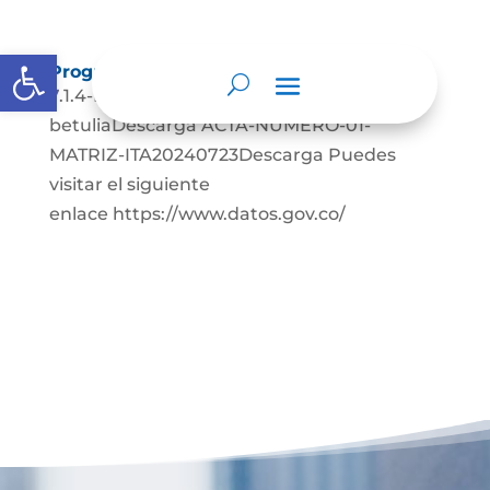
Abrir barra de herramientas
Programa de gestión documental
7.1.4-Programa-de-gestion-documental-
betuliaDescarga ACTA-NUMERO-01-
MATRIZ-ITA20240723Descarga Puedes
visitar el siguiente
enlace https://www.datos.gov.co/