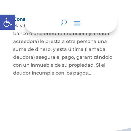
Abrir barra de herramientas
Constitución de hipoteca
Hay hipoteca cuando una persona, o un
banco o una entidad financiera (llamada
acreedora) le presta a otra persona una
suma de dinero, y esta última (llamada
deudora) asegura el pago, garantizándolo
con un inmueble de su propiedad. Si el
deudor incumple con los pagos...