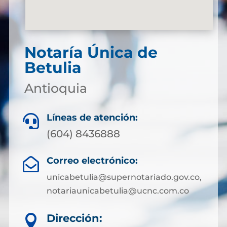
Notaría Única de
Betulia
Antioquia
Líneas de atención:

(604) 8436888
Correo electrónico:

unicabetulia@supernotariado.gov.co,
notariaunicabetulia@ucnc.com.co
Dirección:
